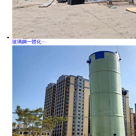
玻璃鋼一體化···