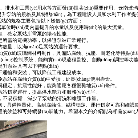
、排水和工業(yè)用水等方面發(fā)揮著(zhù)重要作用
體化提升泵站的規格及其特點(diǎn)，為工程建設人員和水利工作者提
泵站的規格主要包括以下幾個(gè)方面：
括單位時(shí)間內需提升的水量以及使用時(shí)的最大流量。
程，確定泵站所需泵的揚程性能。
的電機功率，以保證泵站正常運行。
數量，以滿(mǎn)足泵站的運行要求。
)玻璃鋼材料制作，具備防腐蝕、抗壓、耐老化等特點(diǎn
g)控制系統，能夠實(shí)現遠程監控、自動(dòng)調控
提升泵站具有以下特點(diǎn)：
輸和安裝，可以降低工程建設成本。
腐蝕介質(zhì)中受損，延長(cháng)使用壽命。
，抗震性能好，能夠適應各種復雜地質(zhì)條件。
定運行，提高供水能力和服務(wù)水平。
，不易積垢，減少了泵站的清洗和維護工作量。
備輕量化、高耐腐蝕性、結構穩定、運行穩定可靠和維護簡(jiǎn)便等
水利工程的效益和可持續發(fā)展能力。希望本文的介紹能為相關(g