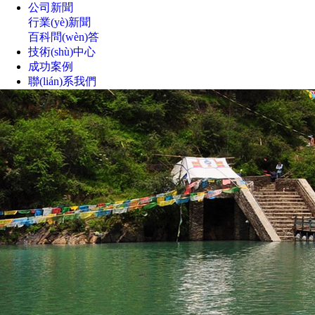
公司新聞
行業(yè)新聞
百科問(wèn)答
技術(shù)中心
成功案例
聯(lián)系我們