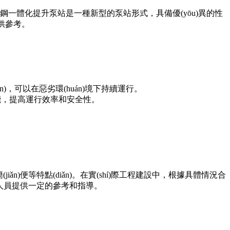
。云南玻璃鋼一體化提升泵站是一種新型的泵站形式，具備優(yōu)異的性
供參考。
)，可以在惡劣環(huán)境下持續運行。
等功能，提高運行效率和安全性。
特點(diǎn)。在實(shí)際工程建設中，根據具體情況合
uān)人員提供一定的參考和指導。